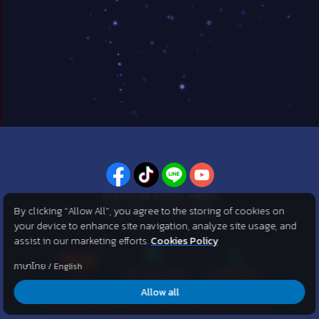
PLAYPARK SOCIAL MEDIA
By clicking “Allow All”, you agree to the storing of cookies on
ไม่พลาดทุกข่าวสารจาก PlayPark
your device to enhance site navigation, analyze site usage, and
assist in our marketing efforts.
Cookies Policy
ภาษาไทย
/
English
Allow all
©2007 KOG corporation . All Rights Reserved. ©2012 Asphere
Innovations Public Company Limited. All Rights Reserved.