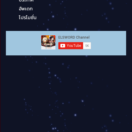
อัพเดท
โปรโมชั่น