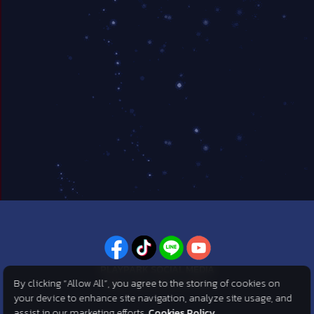
PLAYPARK SOCIAL MEDIA
By clicking “Allow All”, you agree to the storing of cookies on
ไม่พลาดทุกข่าวสารจาก PlayPark
your device to enhance site navigation, analyze site usage, and
assist in our marketing efforts.
Cookies Policy