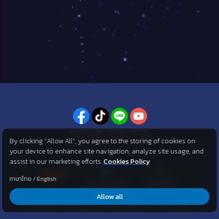
PLAYPARK SOCIAL MEDIA
By clicking “Allow All”, you agree to the storing of cookies on
ไม่พลาดทุกข่าวสารจาก PlayPark
your device to enhance site navigation, analyze site usage, and
assist in our marketing efforts.
Cookies Policy
ภาษาไทย
/
English
Allow all
©2007 KOG corporation . All Rights Reserved. ©2012 Asphere
Innovations Public Company Limited. All Rights Reserved.