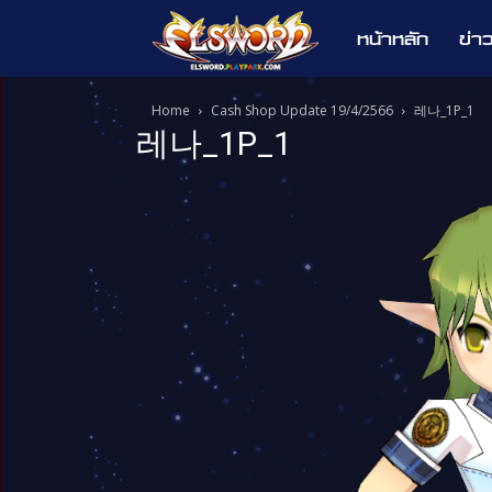
หน้าหลัก
ข่า
Elsword
Home
Cash Shop Update 19/4/2566
레나_1P_1
레나_1P_1