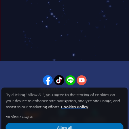
PLAYPARK SOCIAL MEDIA
By clicking “Allow All”, you agree to the storing of cookies on
ไม่พลาดทุกข่าวสารจาก PlayPark
your device to enhance site navigation, analyze site usage, and
assist in our marketing efforts.
Cookies Policy
ภาษาไทย
/
English
Allow all
©2007 KOG corporation . All Rights Reserved. ©2012 Asphere