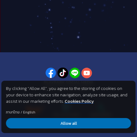
PLAYPARK SOCIAL MEDIA
By clicking “Allow All”, you agree to the storing of cookies on
ไม่พลาดทุกข่าวสารจาก PlayPark
your device to enhance site navigation, analyze site usage, and
assist in our marketing efforts.
Cookies Policy
ภาษาไทย
/
English
Allow all
©2007 KOG corporation . All Rights Reserved. ©2012 Asphere
Innovations Public Company Limited. All Rights Reserved.