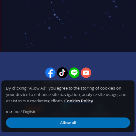
PLAYPARK SOCIAL MEDIA
By clicking “Allow All”, you agree to the storing of cookies on
ไม่พลาดทุกข่าวสารจาก PlayPark
your device to enhance site navigation, analyze site usage, and
assist in our marketing efforts.
Cookies Policy
ภาษาไทย
/
English
Allow all
©2007 KOG corporation . All Rights Reserved. ©2012 Asphere
Innovations Public Company Limited. All Rights Reserved.