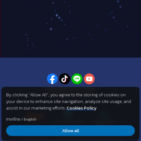
PLAYPARK SOCIAL MEDIA
By clicking “Allow All”, you agree to the storing of cookies on
ไม่พลาดทุกข่าวสารจาก PlayPark
your device to enhance site navigation, analyze site usage, and
assist in our marketing efforts.
Cookies Policy
ภาษาไทย
/
English
Allow all
©2007 KOG corporation . All Rights Reserved. ©2012 Asphere
Innovations Public Company Limited. All Rights Reserved.