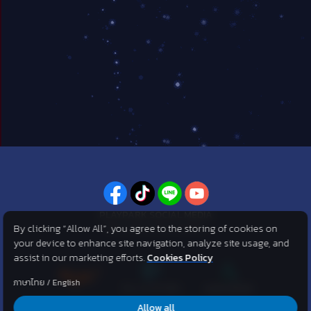
PLAYPARK SOCIAL MEDIA
By clicking “Allow All”, you agree to the storing of cookies on
ไม่พลาดทุกข่าวสารจาก PlayPark
your device to enhance site navigation, analyze site usage, and
assist in our marketing efforts.
Cookies Policy
ภาษาไทย
/
English
Allow all
©2007 KOG corporation . All Rights Reserved. ©2012 Asphere