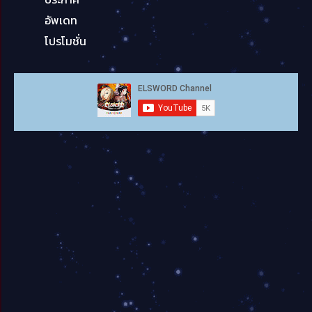
อัพเดท
โปรโมชั่น