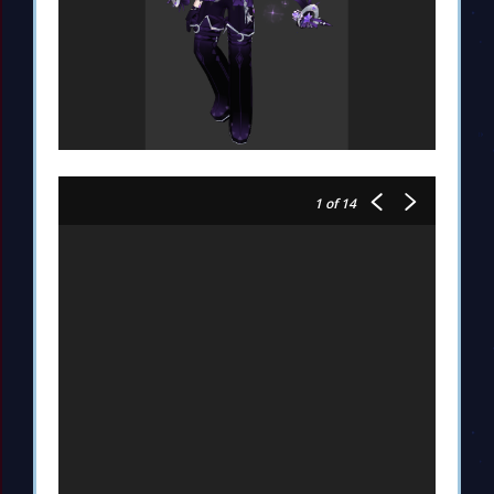
1
of 14