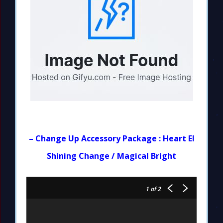
– Change Up Accessory Package : Heart El
Shining Change / Magical Bright
1
of 2