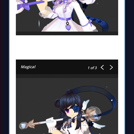
Magical
1
of 3