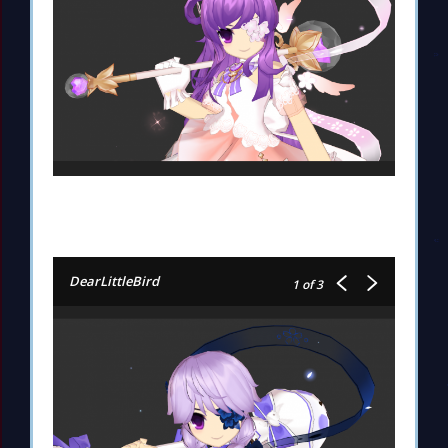
DearLittleBird
1
of 3