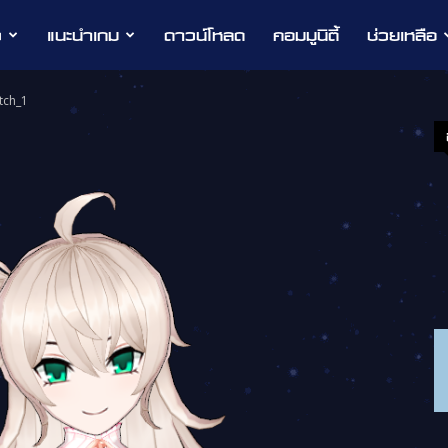
ว
แนะนำเกม
ดาวน์โหลด
คอมมูนิตี้
ช่วยเหลือ
tch_1