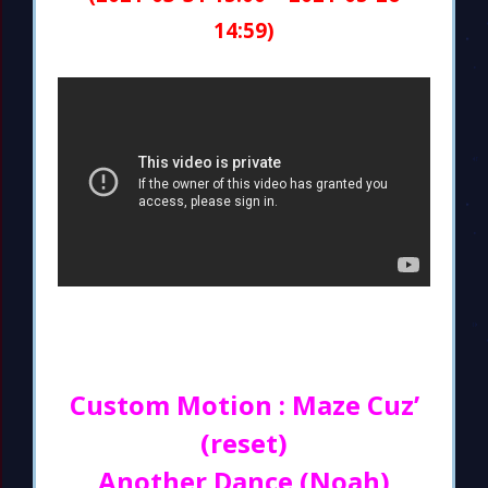
14:59)
Custom Motion : Maze Cuz’
(reset)
Another Dance (Noah)