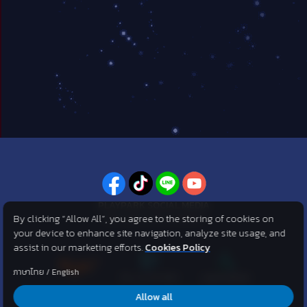
PLAYPARK SOCIAL MEDIA
By clicking “Allow All”, you agree to the storing of cookies on
ไม่พลาดทุกข่าวสารจาก PlayPark
your device to enhance site navigation, analyze site usage, and
assist in our marketing efforts.
Cookies Policy
ภาษาไทย
/
English
Allow all
©2007 KOG corporation . All Rights Reserved. ©2012 Asphere