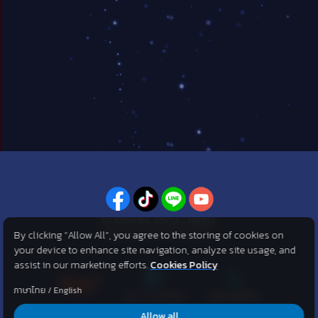
PLAYPARK SOCIAL MEDIA
By clicking “Allow All”, you agree to the storing of cookies on
ไม่พลาดทุกข่าวสารจาก PlayPark
your device to enhance site navigation, analyze site usage, and
assist in our marketing efforts.
Cookies Policy
ภาษาไทย
/
English
Allow all
©2007 KOG corporation . All Rights Reserved. ©2012 Asphere