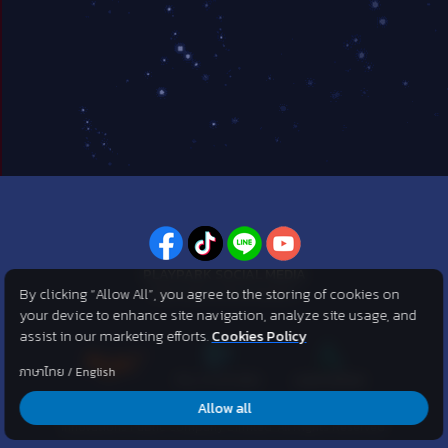
PLAYPARK SOCIAL MEDIA
By clicking “Allow All”, you agree to the storing of cookies on
ไม่พลาดทุกข่าวสารจาก PlayPark
your device to enhance site navigation, analyze site usage, and
assist in our marketing efforts.
Cookies Policy
ภาษาไทย
/
English
Allow all
©2007 KOG corporation . All Rights Reserved. ©2012 Asphere
Innovations Public Company Limited. All Rights Reserved.