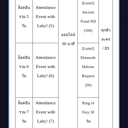
[Luriel]
Attendance
ล็อคอิน
Ancient
5
Event with
รวม
Fossil Pill
Laby! (5)
วัน
ทุกตัว
(100)
ออนไลน์
ละคร
30
นาที
/ ID
[Luriel]
Attendance
ล็อคอิน
Elrianode
6
Event with
รวม
Defense
Laby! (6)
วัน
Request
(50)
Attendance
ล็อคอิน
Ring of
7
Event with
รวม
Fury 30
Laby! (7)
วัน
วัน