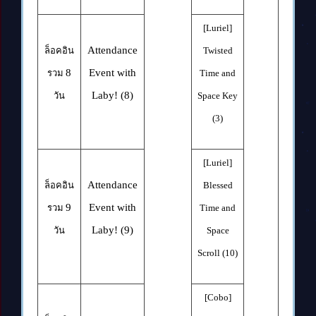
[Luriel]
Attendance
ล็อคอิน
Twisted
8
Event with
รวม
Time and
Laby! (8)
วัน
Space Key
(3)
[Luriel]
Attendance
ล็อคอิน
Blessed
9
Event with
รวม
Time and
Laby! (9)
วัน
Space
Scroll (10)
[Cobo]