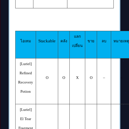
แลก
Stackable
ไอเทม
คลัง
ขาย
ลบ
หมายเหตุ
เปลี่ยน
[Luriel]
Refined
O
O
X
O
–
–
Recovery
Potion
[Luriel]
El Tear
Fragment