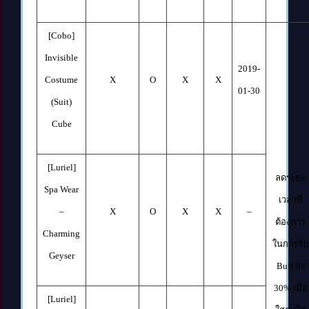
[Cobo]
Invisible
2019-
Costume
X
O
X
X
01-30
(Suit)
Cube
[Luriel]
ลดระยะ
Spa Wear
เวลาที่
–
X
O
X
X
–
ต้องการ
Charming
ในการรับ
Geyser
Buff
ลง
30%
เมื่อ
[Luriel]