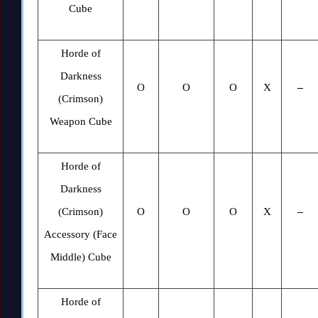
Cube
Horde of
Darkness
O
O
O
X
–
(Crimson)
Weapon Cube
Horde of
Darkness
(Crimson)
O
O
O
X
–
Accessory (Face
Middle) Cube
Horde of