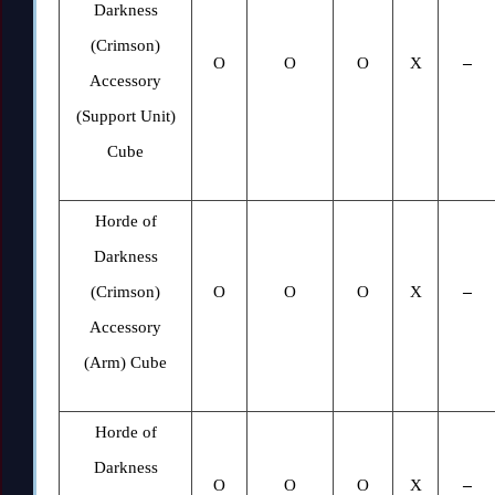
Darkness
(Crimson)
O
O
O
X
–
Accessory
(Support Unit)
Cube
Horde of
Darkness
(Crimson)
O
O
O
X
–
Accessory
(Arm) Cube
Horde of
Darkness
O
O
O
X
–