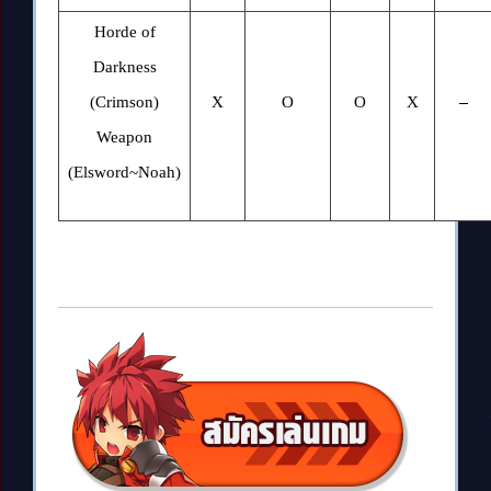
Horde of
Darkness
(Crimson)
X
O
O
X
–
Weapon
(Elsword~Noah)