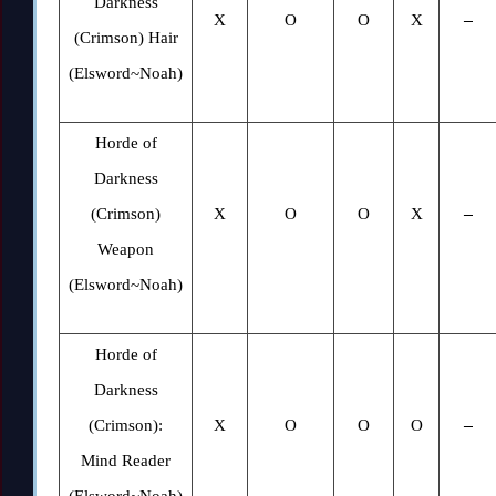
Darkness
X
O
O
X
–
(Crimson) Hair
(Elsword~Noah)
Horde of
Darkness
(Crimson)
X
O
O
X
–
Weapon
(Elsword~Noah)
Horde of
Darkness
(Crimson):
X
O
O
O
–
Mind Reader
(Elsword~Noah)