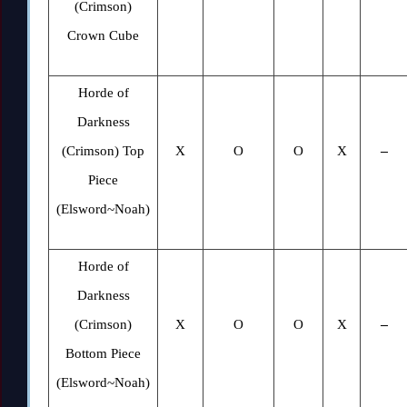
(Crimson)
Crown Cube
Horde of
Darkness
(Crimson) Top
X
O
O
X
–
Piece
(Elsword~Noah)
Horde of
Darkness
(Crimson)
X
O
O
X
–
Bottom Piece
(Elsword~Noah)