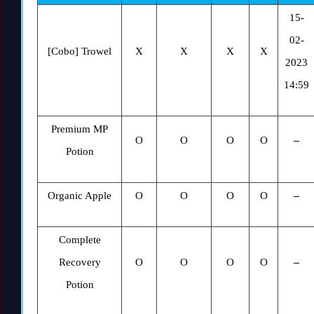
15-
02-
[Cobo] Trowel
X
X
X
X
2023
14:59
Premium MP
O
O
O
O
–
Potion
Organic Apple
O
O
O
O
–
Complete
Recovery
O
O
O
O
–
Potion