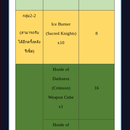
2-2
กลุ่ม
Ice Burner
(
สามารถรับ
(Sacred Knights)
8
ได้อีกครั้งหลัง
x10
)
รีเซ็ต
Horde of
Darkness
(Crimson)
16
Weapon Cube
x1
Horde of