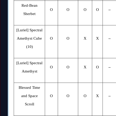
Red-Bean
O
O
O
O
–
Sherbet
[Luriel] Spectral
Amethyst Cube
O
O
X
X
–
(10)
[Luriel] Spectral
O
O
X
O
–
Amethyst
Blessed Time
and Space
O
O
O
X
–
Scroll