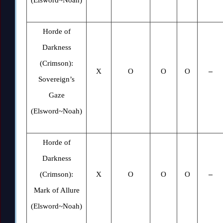
Horde of
Darkness
(Crimson):
X
O
O
O
–
Sovereign’s
Gaze
(
Elsword~Noah)
Horde of
Darkness
(Crimson):
X
O
O
O
–
Mark of Allure
(Elsword~Noah)