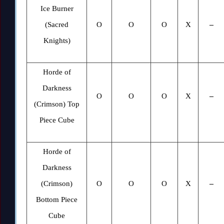
Ice Burner
(Sacred
O
O
O
X
–
Knights)
Horde of
Darkness
O
O
O
X
–
(Crimson) Top
Piece Cube
Horde of
Darkness
(Crimson)
O
O
O
X
–
Bottom Piece
Cube