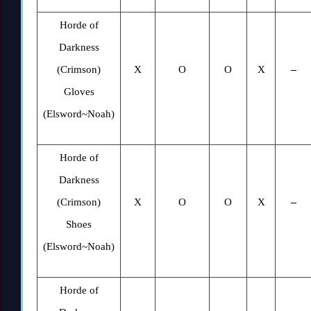
Horde of
Darkness
(Crimson)
X
O
O
X
–
Gloves
(Elsword~Noah)
Horde of
Darkness
(Crimson)
X
O
O
X
–
Shoes
(Elsword~Noah)
Horde of