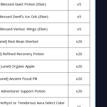
] Blessed Giant Potion (Elixir)
x5
Blessed Denif’s Ice Orb (Elixir)
x5
 Blessed Ventus’ Wings (Elixir)
x5
uriel] Red-Bean Sherbet
x20
el] Refined Recovery Potion
x20
[Luriel] Organic Apple
x20
uriel] Ancient Fossil Pill
x20
l] Adventurer Support Potion
x20
methyst or Tenebrous Aura Select Cube
x1