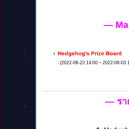
— Ma
Hedgehog’s Prize Board
: (2022-06-22 14:00 ~ 2022-08-03 
— รา