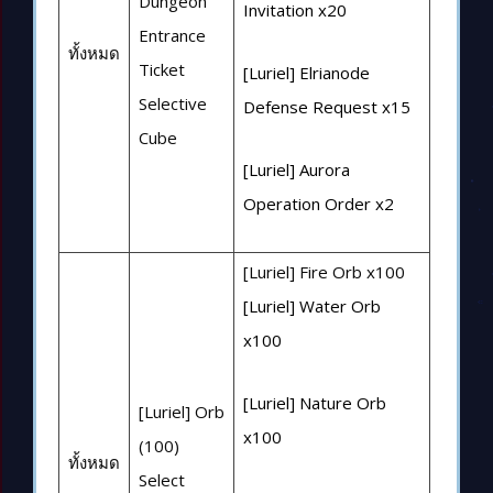
Dungeon
Invitation x20
Entrance
ทั้งหมด
Ticket
[Luriel] Elrianode
Selective
Defense Request x15
Cube
[Luriel] Aurora
Operation Order x2
[Luriel] Fire Orb x100
[Luriel] Water Orb
x100
[Luriel] Nature Orb
[Luriel] Orb
x100
(100)
ทั้งหมด
Select