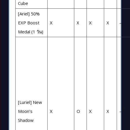
Cube
[Ariel] 50%
EXP Boost
X
X
X
X
–
Medal (1 วัน)
[Luriel] New
Moon’s
X
O
X
X
–
Shadow