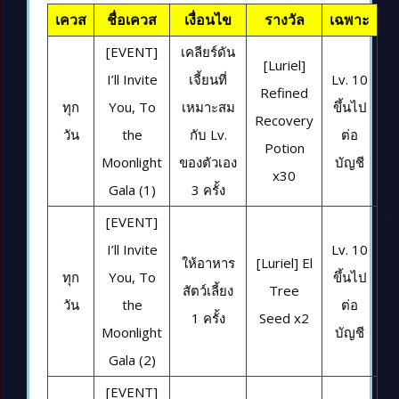
เควส
ชื่อเควส
เงื่อนไข
รางวัล
เฉพาะ
[EVENT]
เคลียร์ดัน
[Luriel]
I’ll Invite
เจี้ยนที่
Lv. 10
Refined
ทุก
You, To
เหมาะสม
ขึ้นไป
Recovery
วัน
the
กับ Lv.
ต่อ
Potion
Moonlight
ของตัวเอง
บัญชี
x30
Gala (1)
3 ครั้ง
[EVENT]
I’ll Invite
Lv. 10
ให้อาหาร
[Luriel] El
ทุก
You, To
ขึ้นไป
สัตว์เลี้ยง
Tree
วัน
the
ต่อ
1 ครั้ง
Seed x2
Moonlight
บัญชี
Gala (2)
[EVENT]