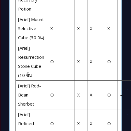
Potion
[Ariel] Mount
Selective
X
X
X
X
–
Cube (30 วัน)
[Ariel]
Resurrection
O
X
X
O
–
Stone Cube
(10 ชิ้น
[Ariel] Red-
Bean
O
X
X
O
–
Sherbet
[Ariel]
Refined
O
X
X
O
–