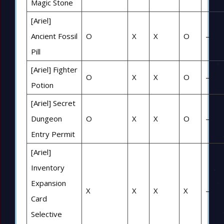
Magic Stone
[Ariel]
Ancient Fossil
O
X
X
O
–
Pill
[Ariel] Fighter
O
X
X
O
–
Potion
[Ariel] Secret
Dungeon
O
X
X
O
–
Entry Permit
[Ariel]
Inventory
Expansion
X
X
X
X
–
Card
Selective