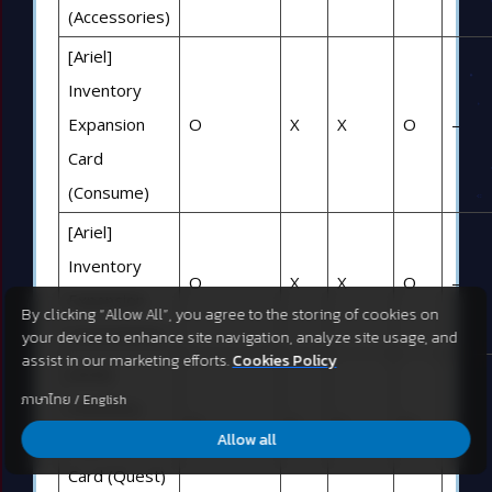
(Accessories)
[Ariel]
Inventory
Expansion
O
X
X
O
–
Card
(Consume)
[Ariel]
Inventory
O
X
X
O
–
Expansion
By clicking “Allow All”, you agree to the storing of cookies on
Card (Items)
your device to enhance site navigation, analyze site usage, and
assist in our marketing efforts.
Cookies Policy
[Ariel]
ภาษาไทย
/
English
Inventory
O
X
X
O
–
Allow all
Expansion
Card (Quest)