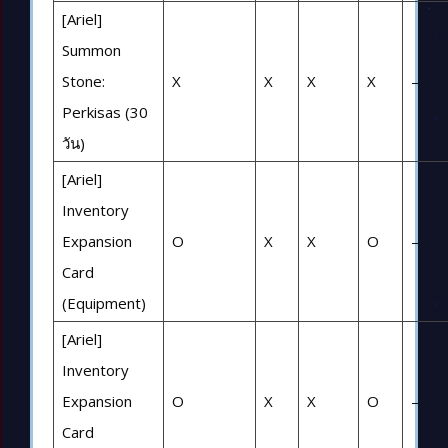
[Ariel]
Summon
Stone:
X
X
X
X
–
Perkisas (30
วัน)
[Ariel]
Inventory
Expansion
O
X
X
O
–
Card
(Equipment)
[Ariel]
Inventory
Expansion
O
X
X
O
–
Card