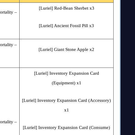
[Luriel] Red-Bean Sherbet x3
rtality –
[Luriel] Ancient Fossil Pill x3
rtality –
[Luriel] Giant Stone Apple x2
[Luriel] Inventory Expansion Card
(Equipment) x1
[Luriel] Inventory Expansion Card (Accessory)
x1
rtality –
[Luriel] Inventory Expansion Card (Consume)