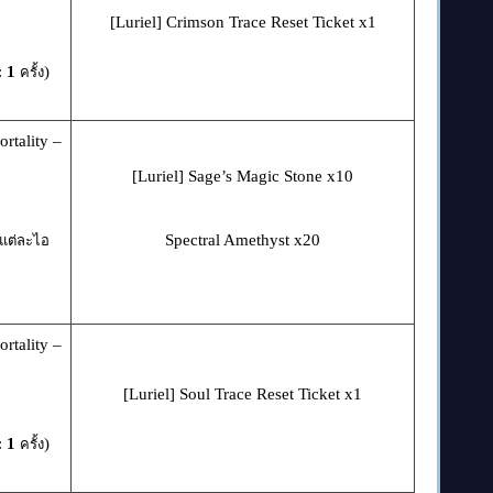
[Luriel] Crimson Trace Reset Ticket x1
:
1
)
ครั้ง
rtality –
[Luriel] Sage’s Magic Stone x10
Spectral Amethyst x20
แต่ละไอ
rtality –
[Luriel] Soul Trace Reset Ticket x1
:
1
)
ครั้ง