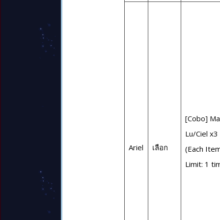
[Cobo] Mar
Lu/Ciel x3
Ariel
เลือก
(Each Ite
Limit: 1 ti