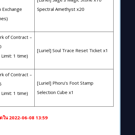
m Exchange
Spectral Amethyst x20
imes)
k of Contract –
0
[Luriel] Soul Trace Reset Ticket x1
Limit: 1 time)
k of Contract –
[Luriel] Phoru’s Foot Stamp
5
Selection Cube x1
Limit: 1 time)
ุดใน
2022-06-
08
13
:59