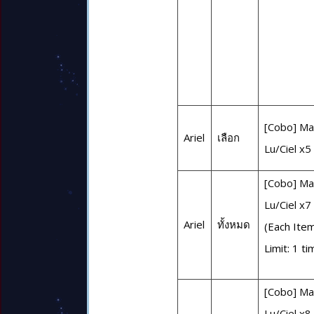
[Cobo] Mar
Ariel
เลือก
Lu/Ciel x5
[Cobo] Mar
Lu/Ciel x7
Ariel
ทั้งหมด
(Each Ite
Limit: 1 ti
[Cobo] Mar
Lu/Ciel x8