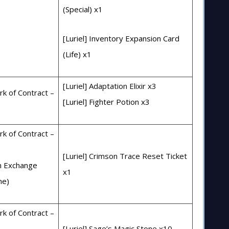
(Special) x1
[Luriel] Inventory Expansion Card
(Life) x1
[Luriel] Adaptation Elixir x3
k of Contract –
[Luriel] Fighter Potion x3
k of Contract –
[Luriel] Crimson Trace Reset Ticket
m Exchange
x1
me)
k of Contract –
[Luriel] Sage’s Magic Stone x10