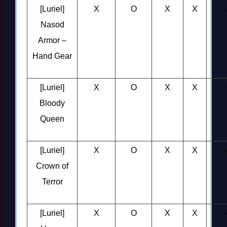
[Luriel]
X
O
X
X
Nasod
Armor –
Hand Gear
[Luriel]
X
O
X
X
Bloody
Queen
[Luriel]
X
O
X
X
Crown of
Terror
[Luriel]
X
O
X
X