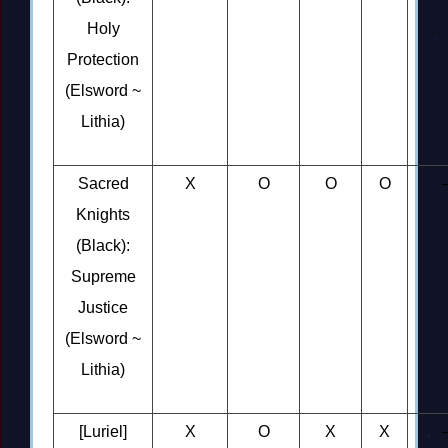
Holy
Protection
(Elsword ~
Lithia)
Sacred
X
O
O
O
Knights
(Black):
Supreme
Justice
(Elsword ~
Lithia)
[Luriel]
X
O
X
X