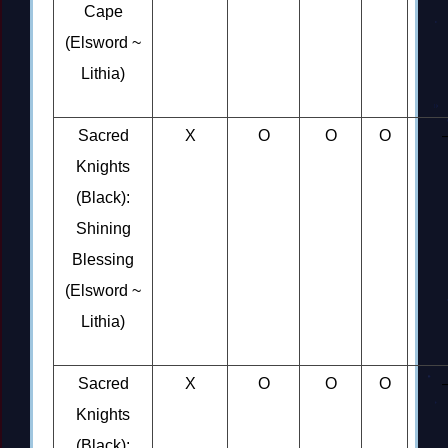
Cape
(Elsword ~
Lithia)
Sacred
X
O
O
O
Knights
(Black):
Shining
Blessing
(Elsword ~
Lithia)
Sacred
X
O
O
O
Knights
(Black):