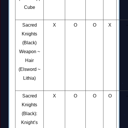
Cube
Sacred
X
O
O
X
Knights
(Black)
Weapon ~
Hair
(Elsword ~
Lithia)
Sacred
X
O
O
O
Knights
(Black):
Knight’s