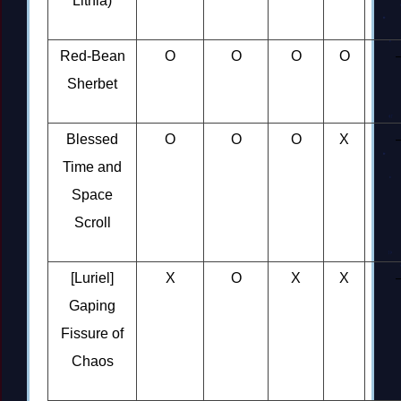
Lithia)
Red-Bean
O
O
O
O
Sherbet
Blessed
O
O
O
X
Time and
Space
Scroll
[Luriel]
X
O
X
X
Gaping
Fissure of
Chaos