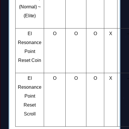
(Normal) ~
(Elite)
El
O
O
O
X
Resonance
Point
Reset Coin
El
O
O
O
X
Resonance
Point
Reset
Scroll