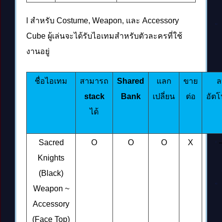
l สำหรับ Costume, Weapon, และ Accessory
Cube ผู้เล่นจะได้รับไอเทมสำหรับตัวละครที่ใช้
งานอยู่
ชื่อไอเทม
สามารถ
Shared
แลก
ขาย
ล
stack
Bank
เปลี่ยน
ต่อ
อัตโ
ได้
Sacred
O
O
O
X
Knights
(Black)
Weapon ~
Accessory
(Face Top)