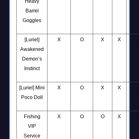
Heavy
Barrel
Goggles
[Luriel]
X
O
X
X
Awakened
Demon’s
Instinct
[Luriel] Mini
X
O
X
X
Poco Doll
Fishing
X
O
O
X
VIP
Service