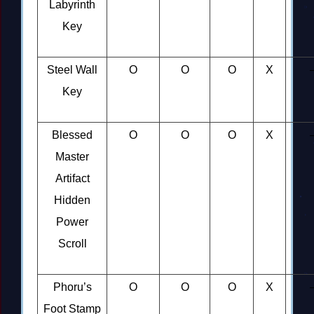
Labyrinth
Key
Steel Wall
O
O
O
X
Key
Blessed
O
O
O
X
Master
Artifact
Hidden
Power
Scroll
Phoru’s
O
O
O
X
Foot Stamp