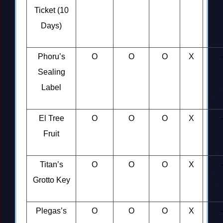
Ticket (10
Days)
Phoru’s
O
O
O
X
Sealing
Label
El Tree
O
O
O
X
Fruit
Titan’s
O
O
O
X
Grotto Key
Plegas’s
O
O
O
X