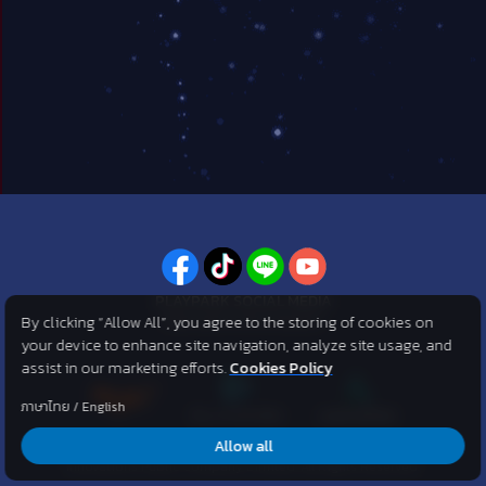
PLAYPARK SOCIAL MEDIA
By clicking “Allow All”, you agree to the storing of cookies on
ไม่พลาดทุกข่าวสารจาก PlayPark
your device to enhance site navigation, analyze site usage, and
assist in our marketing efforts.
Cookies Policy
ภาษาไทย
/
English
Allow all
©2007 KOG corporation . All Rights Reserved. ©2012 Asphere
Innovations Public Company Limited. All Rights Reserved.