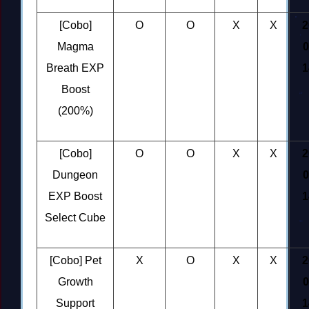
[Cobo]
O
O
X
X
2
Magma
0
Breath EXP
1
Boost
(200%)
[Cobo]
O
O
X
X
2
Dungeon
0
EXP Boost
1
Select Cube
[Cobo] Pet
X
O
X
X
2
Growth
0
Support
1