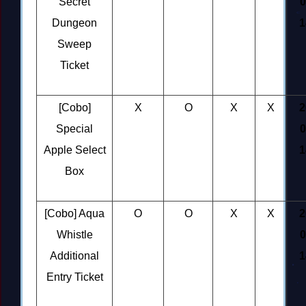
Secret
0
Dungeon
1
Sweep
Ticket
[Cobo]
X
O
X
X
2
Special
0
Apple Select
1
Box
[Cobo] Aqua
O
O
X
X
2
Whistle
0
Additional
1
Entry Ticket