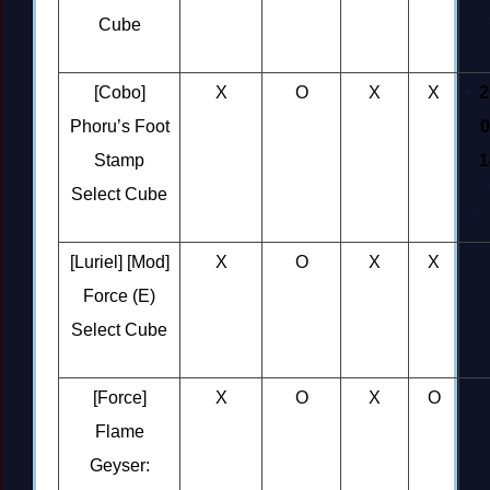
Cube
[Cobo]
X
O
X
X
2
Phoru’s Foot
0
Stamp
1
Select Cube
[Luriel] [Mod]
X
O
X
X
Force (E)
Select Cube
[Force]
X
O
X
O
Flame
Geyser: