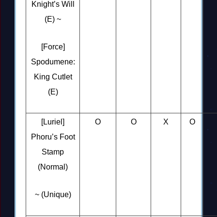
Knight’s Will
(E) ~
[Force]
Spodumene:
King Cutlet
(E)
[Luriel]
O
O
X
O
Phoru’s Foot
Stamp
(Normal)
~ (Unique)