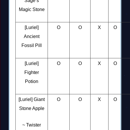
Sage’s
Magic Stone
[Luriel]
O
O
X
O
Ancient
Fossil Pill
[Luriel]
O
O
X
O
Fighter
Potion
[Luriel] Giant
O
O
X
O
Stone Apple
~ Twister