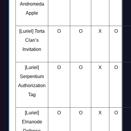
Andromeda
Apple
[Luriel] Torta
O
O
X
O
Clan’s
Invitation
[Luriel]
O
O
X
O
Serpentium
Authorization
Tag
[Luriel]
O
O
X
O
Elrianode
Defense