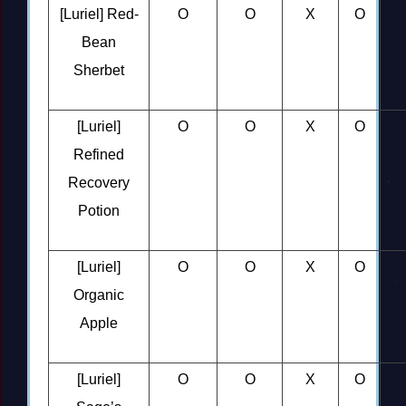
[Luriel] Red-
O
O
X
O
Bean
Sherbet
[Luriel]
O
O
X
O
Refined
Recovery
Potion
[Luriel]
O
O
X
O
Organic
Apple
[Luriel]
O
O
X
O