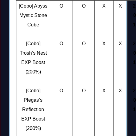
[Cobo] Abyss
O
O
X
X
2
Mystic Stone
0
Cube
1
[Cobo]
O
O
X
X
2
Trosh’s Nest
0
EXP Boost
1
(200%)
[Cobo]
O
O
X
X
2
Plegas’s
0
Reflection
1
EXP Boost
(200%)