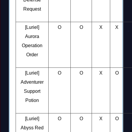
Request
[Luriel]
O
O
X
X
Aurora
Operation
Order
[Luriel]
O
O
X
O
Adventurer
Support
Potion
[Luriel]
O
O
X
O
Abyss Red