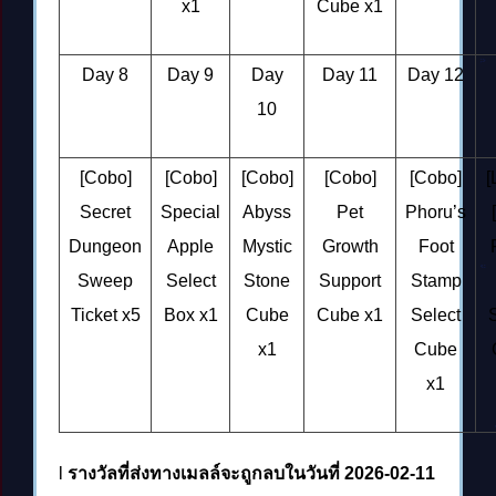
x1
Cube x1
Day 8
Day 9
Day
Day 11
Day 12
10
[Cobo]
[Cobo]
[Cobo]
[Cobo]
[Cobo]
[
Secret
Special
Abyss
Pet
Phoru’s
Dungeon
Apple
Mystic
Growth
Foot
Sweep
Select
Stone
Support
Stamp
Ticket x5
Box x1
Cube
Cube x1
Select
S
x1
Cube
x1
l
รางวัลที่ส่งทางเมลล์จะถูกลบในวันที่
2026-02-11