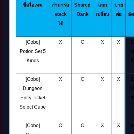
ชื่อไอเทม
สามารถ
Shared
แลก
ขาย
stack
Bank
เปลี่ยน
ต่อ
อั
ได้
[Cobo]
X
O
X
X
2
Potion Set 5
0
Kinds
1
[Cobo]
X
O
X
X
2
Dungeon
0
Entry Ticket
1
Select Cube
[Cobo]
O
O
X
X
2