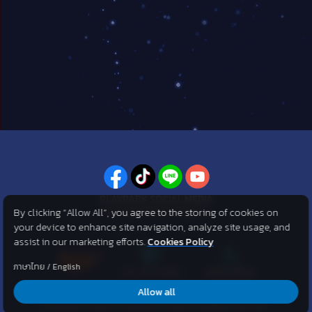
PLAYPARK SOCIAL MEDIA
By clicking “Allow All”, you agree to the storing of cookies on
ไม่พลาดทุกข่าวสารจาก PlayPark
your device to enhance site navigation, analyze site usage, and
assist in our marketing efforts.
Cookies Policy
ภาษาไทย
/
English
Allow all
©2007 KOG corporation . All Rights Reserved. ©2012 Asphere
Innovations Public Company Limited. All Rights Reserved.