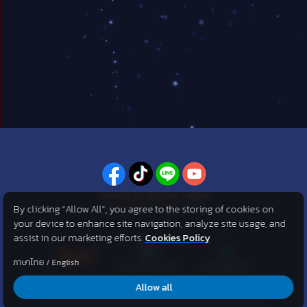
PLAYPARK SOCIAL MEDIA
By clicking “Allow All”, you agree to the storing of cookies on
ไม่พลาดทุกข่าวสารจาก PlayPark
your device to enhance site navigation, analyze site usage, and
assist in our marketing efforts.
Cookies Policy
ภาษาไทย
/
English
Allow all
©2007 KOG corporation . All Rights Reserved. ©2012 Asphere
Innovations Public Company Limited. All Rights Reserved.