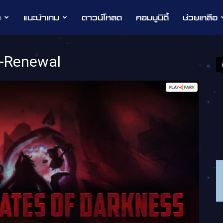
ว
แนะนำเกม
ดาวน์โหลด
คอมมูนิตี้
ช่วยเหลือ
s-Renewal