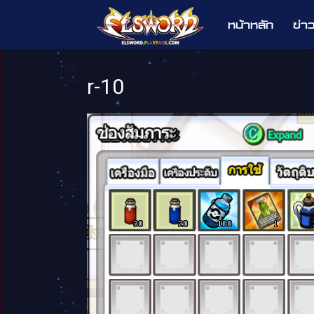
หน้าหลัก
ข่า
Elsword
r-10