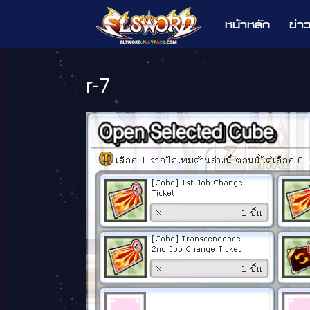
หน้าหลัก
ข่า
Elsword
r-7