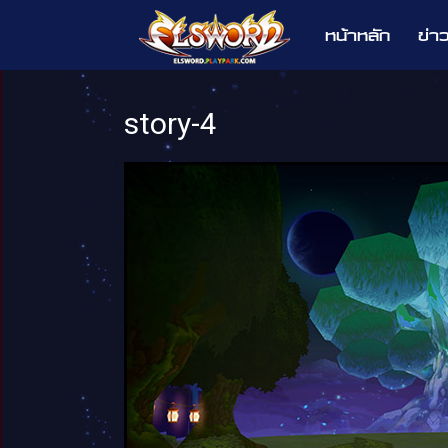
หน้าหลัก
ข่า
Elsword
story-4