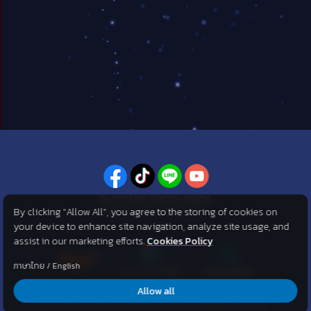
PLAYPARK SOCIAL MEDIA
By clicking “Allow All”, you agree to the storing of cookies on
ไม่พลาดทุกข่าวสารจาก PlayPark
your device to enhance site navigation, analyze site usage, and
assist in our marketing efforts.
Cookies Policy
ภาษาไทย
/
English
Allow all
©2007 KOG corporation . All Rights Reserved. ©2012 Asphere
Innovations Public Company Limited. All Rights Reserved.