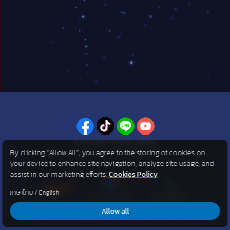
PLAYPARK SOCIAL MEDIA
By clicking “Allow All”, you agree to the storing of cookies on
ไม่พลาดทุกข่าวสารจาก PlayPark
your device to enhance site navigation, analyze site usage, and
assist in our marketing efforts.
Cookies Policy
ภาษาไทย
/
English
Allow all
©2007 KOG corporation . All Rights Reserved. ©2012 Asphere
Innovations Public Company Limited. All Rights Reserved.