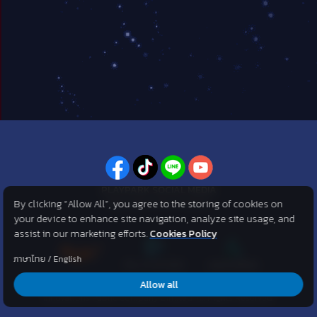
PLAYPARK SOCIAL MEDIA
By clicking “Allow All”, you agree to the storing of cookies on
ไม่พลาดทุกข่าวสารจาก PlayPark
your device to enhance site navigation, analyze site usage, and
assist in our marketing efforts.
Cookies Policy
ภาษาไทย
/
English
Allow all
©2007 KOG corporation . All Rights Reserved. ©2012 Asphere
Innovations Public Company Limited. All Rights Reserved.