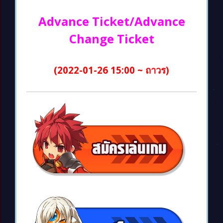
Advance Ticket/Advance
Change Ticket
(2022-01-26 15:00 ~ ถาวร)