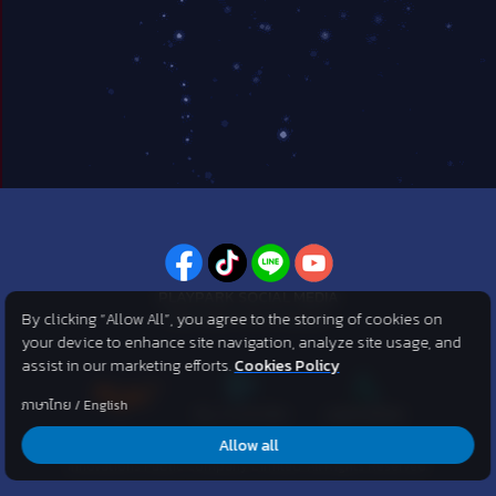
PLAYPARK SOCIAL MEDIA
By clicking “Allow All”, you agree to the storing of cookies on
ไม่พลาดทุกข่าวสารจาก PlayPark
your device to enhance site navigation, analyze site usage, and
assist in our marketing efforts.
Cookies Policy
ภาษาไทย
/
English
Allow all
©2007 KOG corporation . All Rights Reserved. ©2012 Asphere
Innovations Public Company Limited. All Rights Reserved.